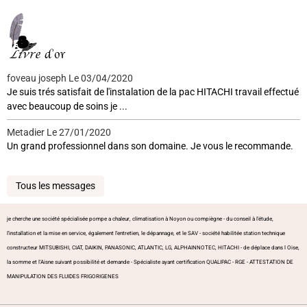
foveau joseph
Le 03/04/2020
Je suis trés satisfait de l'instalation de la pac HITACHI travail effectué
avec beaucoup de soins je ...
Metadier
Le 27/01/2020
Un grand professionnel dans son domaine. Je vous le recommande.
Tous les messages
je cherche une société spécialisée pompe a chaleur, climatisation à Noyon ou compiègne - du conseil à l'étude,
l'installation et la mise en service, également l'entretien, le dépannage, et le SAV - société habilitée station technique
constructeur MITSUBISHI, CIAT, DAIKIN, PANASONIC, ATLANTIC, LG, ALPHAINNOTEC, HITACHI - de déplace dans l Oise,
la somme et l'Aisne suivant possibilité et demande - Spécialiste ayant certification QUALIPAC - RGE - ATTESTATION DE
MANIPULATION DES FLUIDES FRIGORIGENES